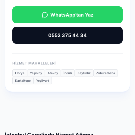
WhatsApp'tan Yaz
0552 375 44 34
HIZMET MAHALLELERI
Florya
Yeşilköy
Ataköy
İncirli
Zeytinlik
Zuhuratbaba
Kartaltepe
Yeşilyurt
İstanbul Genelinde Hizmet Ağımız