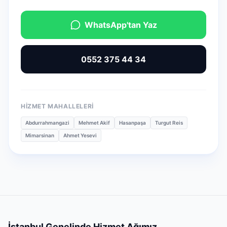
WhatsApp'tan Yaz
0552 375 44 34
HIZMET MAHALLELERI
Abdurrahmangazi
Mehmet Akif
Hasanpaşa
Turgut Reis
Mimarsinan
Ahmet Yesevi
İstanbul Genelinde Hizmet Ağımız